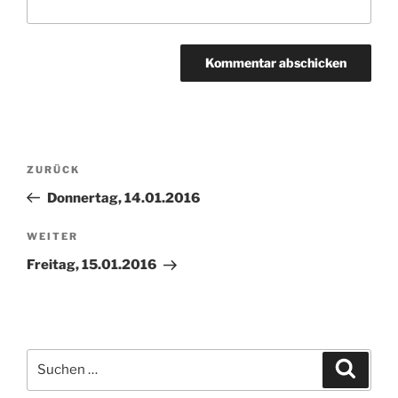
Beitragsnavigation
Vorheriger
ZURÜCK
Beitrag
Donnertag, 14.01.2016
Nächster
WEITER
Beitrag
Freitag, 15.01.2016
Suchen
Suche
nach: