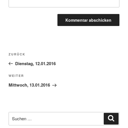
Beitragsnavigation
Vorheriger
ZURÜCK
Beitrag
Dienstag, 12.01.2016
Nächster
WEITER
Beitrag
Mittwoch, 13.01.2016
Suchen
Suche
nach: