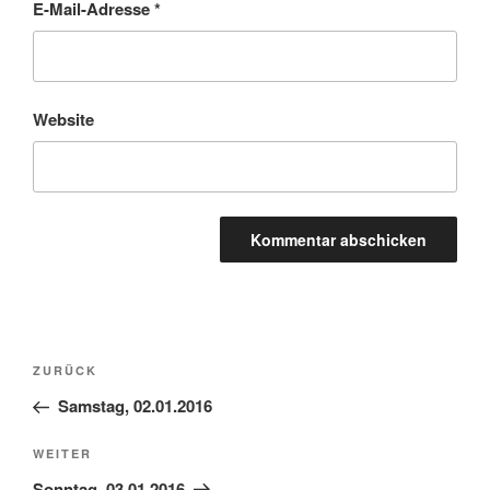
E-Mail-Adresse
*
Website
Beitragsnavigation
Vorheriger
ZURÜCK
Beitrag
Samstag, 02.01.2016
Nächster
WEITER
Beitrag
Sonntag, 03.01.2016