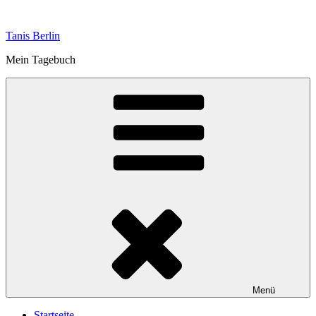
Zum
Inhalt
Tanis Berlin
springen
Mein Tagebuch
Menü
Startseite