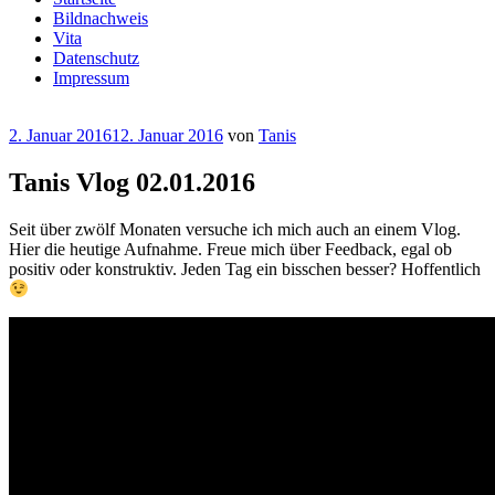
Bildnachweis
Vita
Datenschutz
Impressum
Veröffentlicht
2. Januar 2016
12. Januar 2016
von
Tanis
am
Tanis Vlog 02.01.2016
Seit über zwölf Monaten versuche ich mich auch an einem Vlog.
Hier die heutige Aufnahme. Freue mich über Feedback, egal ob
positiv oder konstruktiv. Jeden Tag ein bisschen besser? Hoffentlich