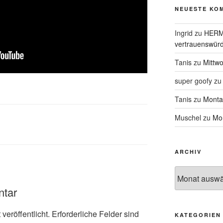
NEUESTE KO
Ingrid
zu
HERME
vertrauenswürd
Tanis
zu
Mittw
super goofy
z
Tanis
zu
Monta
Muschel
zu
Mon
ARCHIV
Archiv
ntar
veröffentlicht.
Erforderliche Felder sind
KATEGORIEN