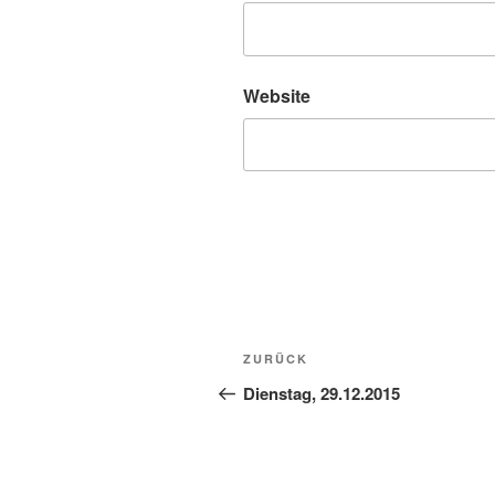
Website
Beitragsnavigation
Vorheriger
ZURÜCK
Beitrag
Dienstag, 29.12.2015