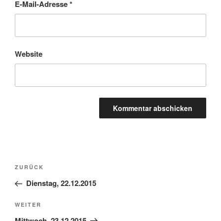
E-Mail-Adresse
*
Website
Beitragsnavigation
Vorheriger
ZURÜCK
Beitrag
Dienstag, 22.12.2015
Nächster
WEITER
Beitrag
Mittwoch, 23.12.2015