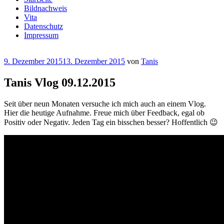
Bildnachweis
Vita
Datenschutz
Impressum
Veröffentlicht
9. Dezember 2015
13. Dezember 2015
von
Tanis
am
Tanis Vlog 09.12.2015
Seit über neun Monaten versuche ich mich auch an einem Vlog.
Hier die heutige Aufnahme. Freue mich über Feedback, egal ob
Positiv oder Negativ. Jeden Tag ein bisschen besser? Hoffentlich 😉