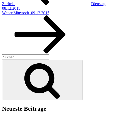
Zurück
Dienstag,
08.12.2015
Nächster
Weiter
Mittwoch, 09.12.2015
Beitrag
Suchen
nach:
Suchen
Neueste Beiträge