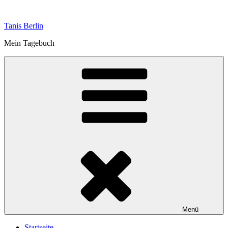
Zum
Inhalt
Tanis Berlin
springen
Mein Tagebuch
Menü
Startseite