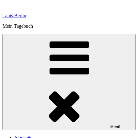
Zum
Inhalt
Tanis Berlin
springen
Mein Tagebuch
Menü
Startseite