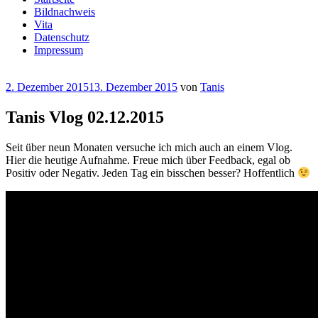
Bildnachweis
Vita
Datenschutz
Impressum
Veröffentlicht
2. Dezember 2015
13. Dezember 2015
von
Tanis
am
Tanis Vlog 02.12.2015
Seit über neun Monaten versuche ich mich auch an einem Vlog.
Hier die heutige Aufnahme. Freue mich über Feedback, egal ob
Positiv oder Negativ. Jeden Tag ein bisschen besser? Hoffentlich