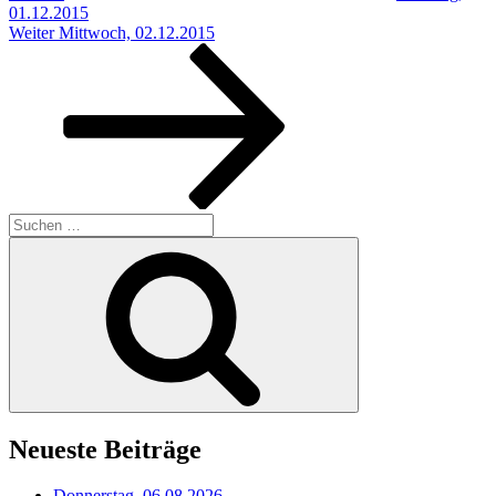
01.12.2015
Nächster
Weiter
Mittwoch, 02.12.2015
Beitrag
Suchen
nach:
Suchen
Neueste Beiträge
Donnerstag, 06.08.2026