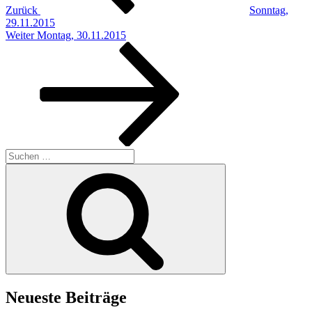
Zurück
Sonntag,
29.11.2015
Nächster
Weiter
Montag, 30.11.2015
Beitrag
Suchen
nach:
Suchen
Neueste Beiträge