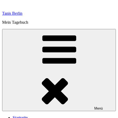
Zum
Inhalt
Tanis Berlin
springen
Mein Tagebuch
Menü
Startseite