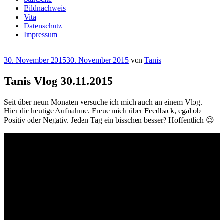
Bildnachweis
Vita
Datenschutz
Impressum
Veröffentlicht
30. November 2015
30. November 2015
von
Tanis
am
Tanis Vlog 30.11.2015
Seit über neun Monaten versuche ich mich auch an einem Vlog.
Hier die heutige Aufnahme. Freue mich über Feedback, egal ob
Positiv oder Negativ. Jeden Tag ein bisschen besser? Hoffentlich 😉