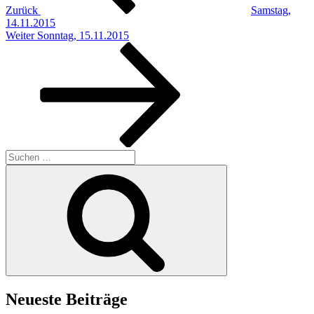
Zurück
Samstag,
14.11.2015
Nächster
Weiter
Sonntag, 15.11.2015
Beitrag
Suchen
nach:
Suchen
Neueste Beiträge