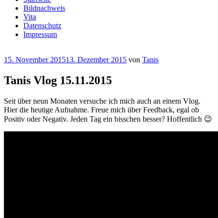
Bildnachweis
Vita
Datenschutz
Impressum
Veröffentlicht
15. November 2015
13. Dezember 2015
von
Tanis
am
Tanis Vlog 15.11.2015
Seit über neun Monaten versuche ich mich auch an einem Vlog.
Hier die heutige Aufnahme. Freue mich über Feedback, egal ob
Positiv oder Negativ. Jeden Tag ein bisschen besser? Hoffentlich 😉