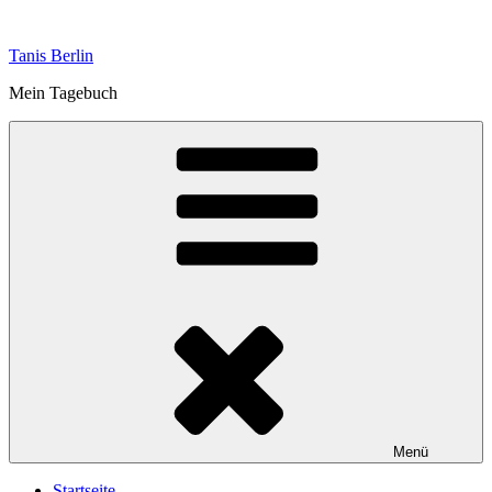
Zum
Inhalt
Tanis Berlin
springen
Mein Tagebuch
Menü
Startseite