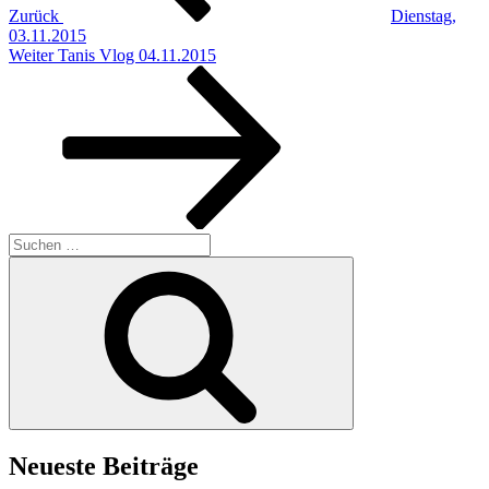
Zurück
Dienstag,
03.11.2015
Nächster
Weiter
Tanis Vlog 04.11.2015
Beitrag
Suchen
nach:
Suchen
Neueste Beiträge