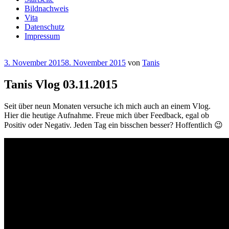
Bildnachweis
Vita
Datenschutz
Impressum
Veröffentlicht
3. November 2015
8. November 2015
von
Tanis
am
Tanis Vlog 03.11.2015
Seit über neun Monaten versuche ich mich auch an einem Vlog.
Hier die heutige Aufnahme. Freue mich über Feedback, egal ob
Positiv oder Negativ. Jeden Tag ein bisschen besser? Hoffentlich 😉