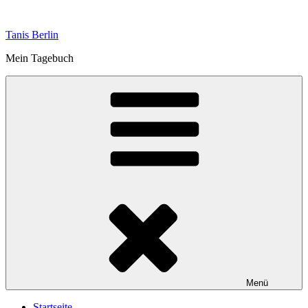
Zum
Inhalt
Tanis Berlin
springen
Mein Tagebuch
Menü
Startseite