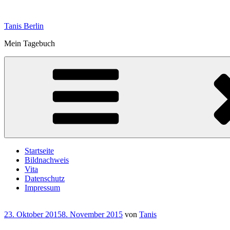
Zum
Inhalt
Tanis Berlin
springen
Mein Tagebuch
Startseite
Bildnachweis
Vita
Datenschutz
Impressum
Veröffentlicht
23. Oktober 2015
8. November 2015
von
Tanis
am