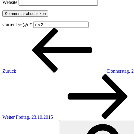
Website
Current ye@r
*
Beitragsnavigation
Vorheriger
Beitrag
Zurück
Donnerstag, 
Nächster
Beitrag
Weiter
Freitag, 23.10.2015
Suchen
nach: