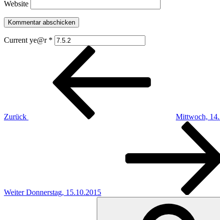
Website
Current ye@r
*
Beitragsnavigation
Vorheriger
Beitrag
Zurück
Mittwoch, 14
Nächster
Beitrag
Weiter
Donnerstag, 15.10.2015
Suchen
nach: