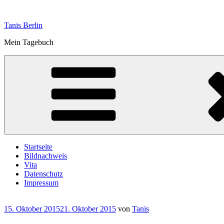
Zum
Inhalt
Tanis Berlin
springen
Mein Tagebuch
Startseite
Bildnachweis
Vita
Datenschutz
Impressum
Veröffentlicht
15. Oktober 2015
21. Oktober 2015
von
Tanis
am