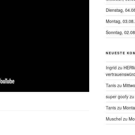
Dienstag, 04.0
Montag, 03.08
Sonntag, 02.0
NEUESTE KO
Ingrid
zu
HERME
vertrauenswürd
Tanis
zu
Mittw
super goofy
z
Tanis
zu
Monta
Muschel
zu
Mon