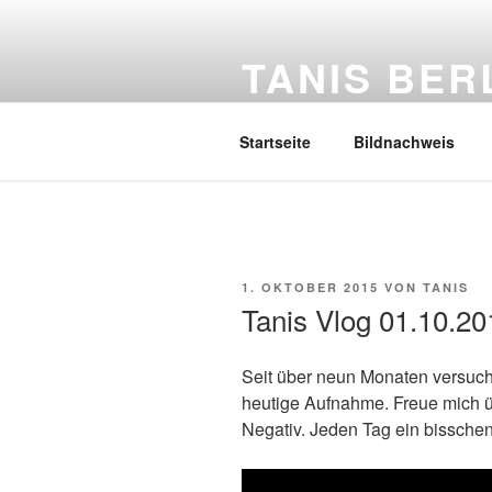
Zum
Inhalt
TANIS BER
springen
Mein Tagebuch
Startseite
Bildnachweis
VERÖFFENTLICHT
1. OKTOBER 2015
VON
TANIS
AM
Tanis Vlog 01.10.20
Seit über neun Monaten versuch
heutige Aufnahme. Freue mich ü
Negativ. Jeden Tag ein bisschen