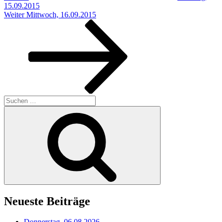
15.09.2015
Nächster
Weiter
Mittwoch, 16.09.2015
Beitrag
Suchen
nach:
Suchen
Neueste Beiträge
Donnerstag, 06.08.2026