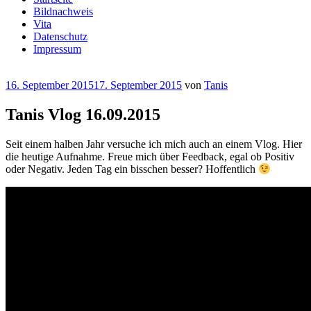
Bildnachweis
Vita
Datenschutz
Impressum
Veröffentlicht
16. September 2015
17. September 2015
von
Tanis
am
Tanis Vlog 16.09.2015
Seit einem halben Jahr versuche ich mich auch an einem Vlog. Hier
die heutige Aufnahme. Freue mich über Feedback, egal ob Positiv
oder Negativ. Jeden Tag ein bisschen besser? Hoffentlich