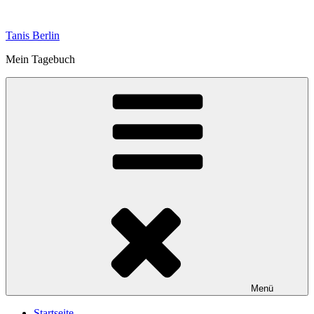
Zum
Inhalt
Tanis Berlin
springen
Mein Tagebuch
Menü
Startseite