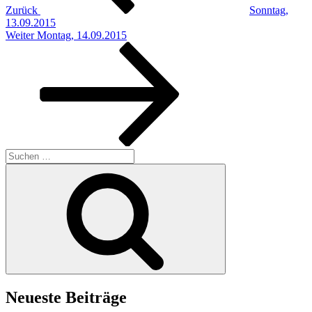
Zurück
Sonntag,
13.09.2015
Nächster
Weiter
Montag, 14.09.2015
Beitrag
Suchen
nach:
Suchen
Neueste Beiträge