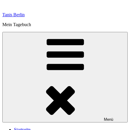
Zum
Inhalt
Tanis Berlin
springen
Mein Tagebuch
Menü
Startseite