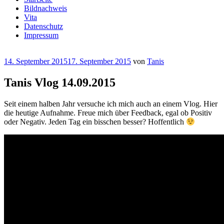
Bildnachweis
Vita
Datenschutz
Impressum
Veröffentlicht
14. September 2015
17. September 2015
von
Tanis
am
Tanis Vlog 14.09.2015
Seit einem halben Jahr versuche ich mich auch an einem Vlog. Hier
die heutige Aufnahme. Freue mich über Feedback, egal ob Positiv
oder Negativ. Jeden Tag ein bisschen besser? Hoffentlich