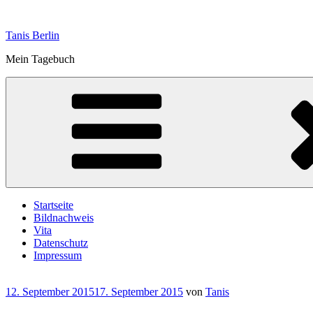
Zum
Inhalt
Tanis Berlin
springen
Mein Tagebuch
Startseite
Bildnachweis
Vita
Datenschutz
Impressum
Veröffentlicht
12. September 2015
17. September 2015
von
Tanis
am