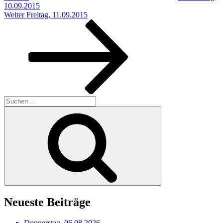
10.09.2015
Nächster
Weiter
Freitag, 11.09.2015
Beitrag
Suchen
nach:
Suchen
Neueste Beiträge
Donnerstag, 06.08.2026