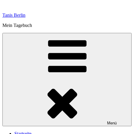
Zum
Inhalt
Tanis Berlin
springen
Mein Tagebuch
Menü
Startseite