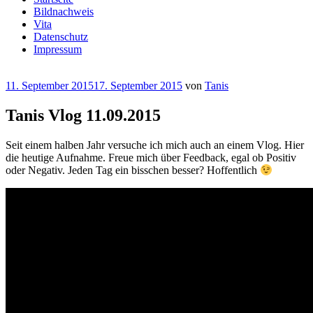
Bildnachweis
Vita
Datenschutz
Impressum
Veröffentlicht
11. September 2015
17. September 2015
von
Tanis
am
Tanis Vlog 11.09.2015
Seit einem halben Jahr versuche ich mich auch an einem Vlog. Hier
die heutige Aufnahme. Freue mich über Feedback, egal ob Positiv
oder Negativ. Jeden Tag ein bisschen besser? Hoffentlich