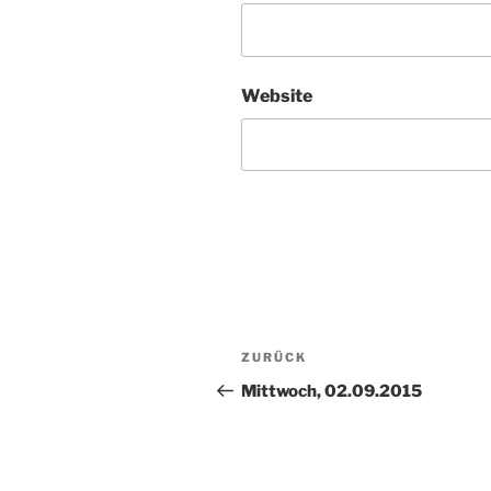
Website
Beitragsnavigation
Vorheriger
ZURÜCK
Beitrag
Mittwoch, 02.09.2015