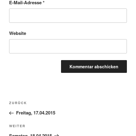
E-Mail-Adresse
*
Website
Beitragsnavigation
Vorheriger
ZURÜCK
Beitrag
Freitag, 17.04.2015
Nächster
WEITER
Beitrag
Samstag, 18.04.2015