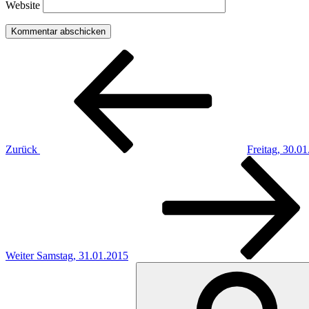
Website
Beitragsnavigation
Vorheriger
Beitrag
Zurück
Freitag, 30.0
Nächster
Beitrag
Weiter
Samstag, 31.01.2015
Suchen
nach: