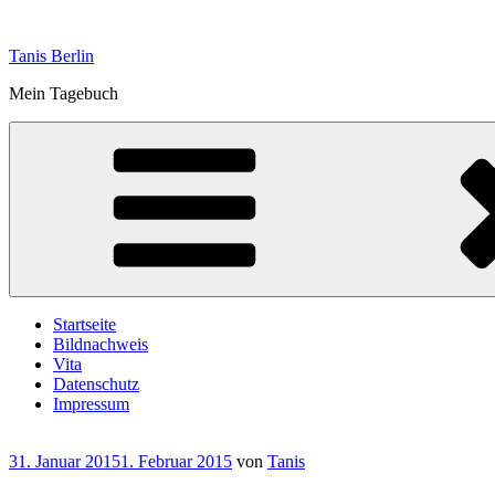
Zum
Inhalt
Tanis Berlin
springen
Mein Tagebuch
Startseite
Bildnachweis
Vita
Datenschutz
Impressum
Veröffentlicht
31. Januar 2015
1. Februar 2015
von
Tanis
am