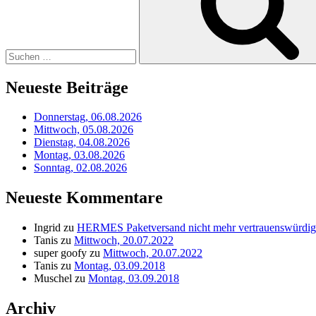
Neueste Beiträge
Donnerstag, 06.08.2026
Mittwoch, 05.08.2026
Dienstag, 04.08.2026
Montag, 03.08.2026
Sonntag, 02.08.2026
Neueste Kommentare
Ingrid
zu
HERMES Paketversand nicht mehr vertrauenswürdig
Tanis
zu
Mittwoch, 20.07.2022
super goofy
zu
Mittwoch, 20.07.2022
Tanis
zu
Montag, 03.09.2018
Muschel
zu
Montag, 03.09.2018
Archiv