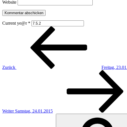
Website
Current ye@r
*
Beitragsnavigation
Vorheriger
Beitrag
Zurück
Freitag, 23.0
Nächster
Beitrag
Weiter
Samstag, 24.01.2015
Suchen
nach: