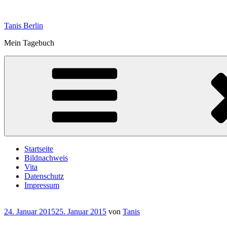
Zum
Inhalt
Tanis Berlin
springen
Mein Tagebuch
Startseite
Bildnachweis
Vita
Datenschutz
Impressum
Veröffentlicht
24. Januar 2015
25. Januar 2015
von
Tanis
am