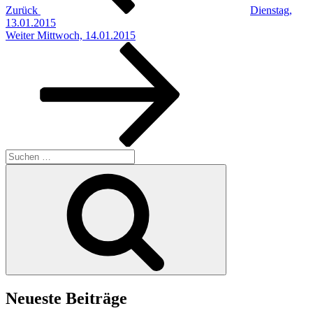
Zurück
Dienstag,
13.01.2015
Nächster
Weiter
Mittwoch, 14.01.2015
Beitrag
Suchen
nach:
Suchen
Neueste Beiträge