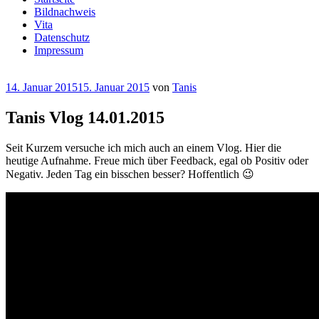
Bildnachweis
Vita
Datenschutz
Impressum
Veröffentlicht
14. Januar 2015
15. Januar 2015
von
Tanis
am
Tanis Vlog 14.01.2015
Seit Kurzem versuche ich mich auch an einem Vlog. Hier die
heutige Aufnahme. Freue mich über Feedback, egal ob Positiv oder
Negativ. Jeden Tag ein bisschen besser? Hoffentlich 😉