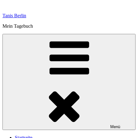
Zum
Inhalt
Tanis Berlin
springen
Mein Tagebuch
Menü
Startseite