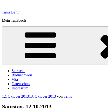
Zum
Inhalt
Tanis Berlin
springen
Mein Tagebuch
Startseite
Bildnachweis
Vita
Datenschutz
Impressum
Veröffentlicht
12. Oktober 2013
13. Oktober 2013
von
Tanis
am
Samstag, 12.10.2013