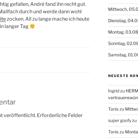
chtig gefallen, André fand ihn recht gut.
Mittwoch, 05.
Mailfach durch und werde dann wohl
ite
zocken. All zu lange mache ich heute
Dienstag, 04.
in langer Tag
Montag, 03.0
Sonntag, 02.0
Samstag, 01.0
NEUESTE KO
Ingrid
zu
HERME
vertrauenswür
entar
Tanis
zu
Mittw
 veröffentlicht.
Erforderliche Felder
super goofy
zu
Tanis
zu
Monta