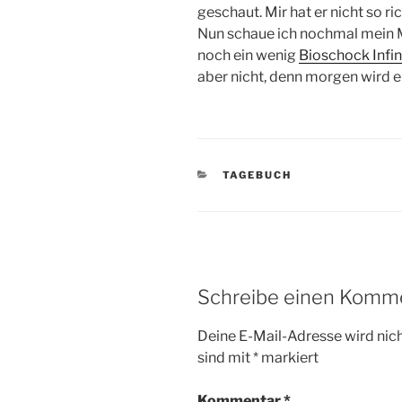
geschaut. Mir hat er nicht so ri
Nun schaue ich nochmal mein 
noch ein wenig
Bioschock Infin
aber nicht, denn morgen wird e
KATEGORIEN
TAGEBUCH
Schreibe einen Komm
Deine E-Mail-Adresse wird nicht
sind mit
*
markiert
Kommentar
*