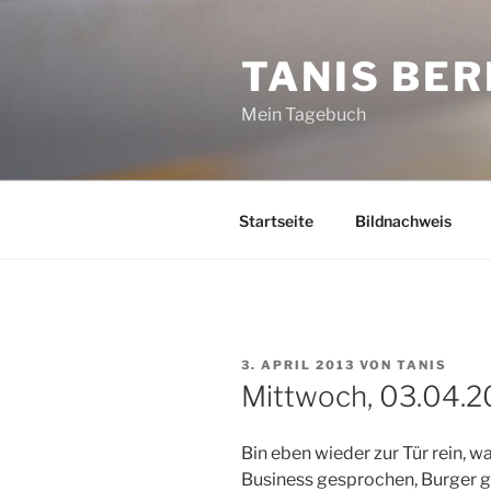
Zum
Inhalt
TANIS BER
springen
Mein Tagebuch
Startseite
Bildnachweis
VERÖFFENTLICHT
3. APRIL 2013
VON
TANIS
AM
Mittwoch, 03.04.2
Bin eben wieder zur Tür rein, 
Business gesprochen, Burger 