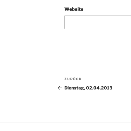
Website
Beitragsnavigation
Vorheriger
ZURÜCK
Beitrag
Dienstag, 02.04.2013