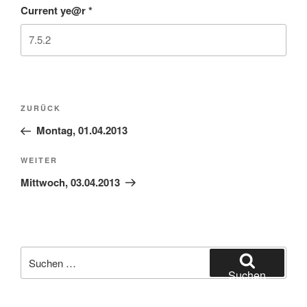
Current ye@r
*
Beitragsnavigation
Vorheriger
ZURÜCK
Beitrag
Montag, 01.04.2013
Nächster
WEITER
Beitrag
Mittwoch, 03.04.2013
Suchen
nach:
Suchen