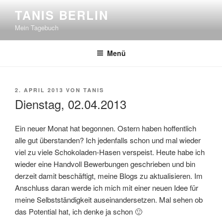
Zum
TANIS BERLIN
Inhalt
Mein Tagebuch
springen
Menü
VERÖFFENTLICHT
2. APRIL 2013
VON
TANIS
AM
Dienstag, 02.04.2013
Ein neuer Monat hat begonnen. Ostern haben hoffentlich
alle gut überstanden? Ich jedenfalls schon und mal wieder
viel zu viele Schokoladen-Hasen verspeist. Heute habe ich
wieder eine Handvoll Bewerbungen geschrieben und bin
derzeit damit beschäftigt, meine Blogs zu aktualisieren. Im
Anschluss daran werde ich mich mit einer neuen Idee für
meine Selbstständigkeit auseinandersetzen. Mal sehen ob
das Potential hat, ich denke ja schon 🙂