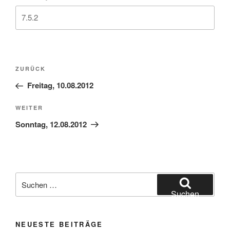
Beitragsnavigation
Vorheriger
ZURÜCK
Beitrag
Freitag, 10.08.2012
Nächster
WEITER
Beitrag
Sonntag, 12.08.2012
Suchen
nach:
Suchen
NEUESTE BEITRÄGE