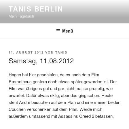
Zum
TANIS BERLIN
Inhalt
Mein Tagebuch
springen
Menü
VERÖFFENTLICHT
11. AUGUST 2012
VON
TANIS
AM
Samstag, 11.08.2012
Hagen hat hier geschlafen, da es nach dem Film
Prometheus
gestern doch etwas später geworden ist. Der
Film war übrigens gut und gar nicht mal so gruselig, wie
erwartet. Dafür etwas eklig, aber das ging schon. Heute
steht André besuchen auf dem Plan und eine meiner beiden
Couchen verschenken auf dem Plan. Werde mich
außerdem umfassend mit Assassins Creed 2 befassen.