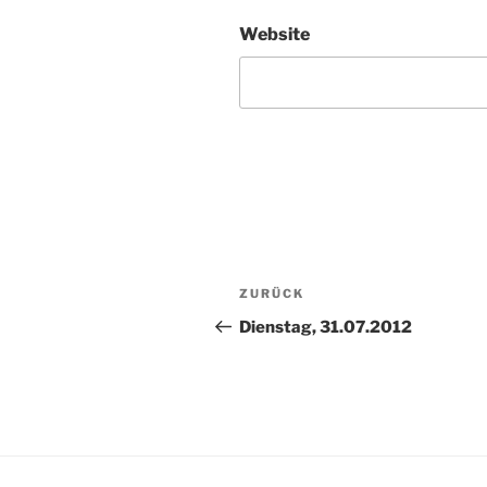
Website
Beitragsnavigation
Vorheriger
ZURÜCK
Beitrag
Dienstag, 31.07.2012