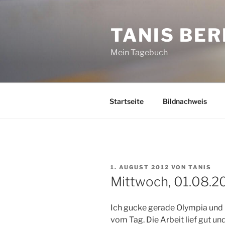
Zum
Inhalt
TANIS BER
springen
Mein Tagebuch
Startseite
Bildnachweis
VERÖFFENTLICHT
1. AUGUST 2012
VON
TANIS
AM
Mittwoch, 01.08.2
Ich gucke gerade Olympia und
vom Tag. Die Arbeit lief gut un