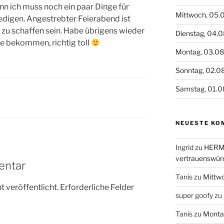
nn ich muss noch ein paar Dinge für
Mittwoch, 05.
ledigen. Angestrebter Feierabend ist
e zu schaffen sein. Habe übrigens wieder
Dienstag, 04.
e bekommen, richtig toll
Montag, 03.0
Sonntag, 02.0
Samstag, 01.0
NEUESTE KO
Ingrid
zu
HERME
vertrauenswür
entar
Tanis
zu
Mittw
 veröffentlicht.
Erforderliche Felder
super goofy
zu
Tanis
zu
Monta