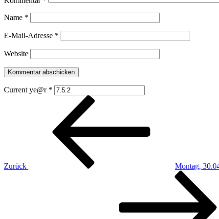
Kommentar
*
Name
*
E-Mail-Adresse
*
Website
Current ye@r
*
Beitragsnavigation
Vorheriger
Beitrag
Zurück
Montag, 30.0
Nächster
Beitrag