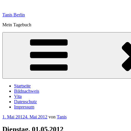
Zum
Inhalt
Tanis Berlin
springen
Mein Tagebuch
Startseite
Bildnachweis
Vita
Datenschutz
Impressum
Veröffentlicht
1. Mai 2012
4. Mai 2012
von
Tanis
am
Dienstag, 01.05.2012