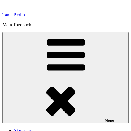
Zum
Inhalt
Tanis Berlin
springen
Mein Tagebuch
Menü
Startseite