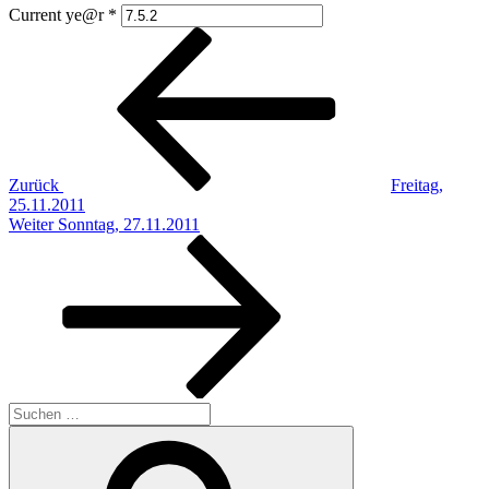
Current ye@r
*
Beitragsnavigation
Vorheriger
Beitrag
Zurück
Freitag,
25.11.2011
Nächster
Weiter
Sonntag, 27.11.2011
Beitrag
Suchen
nach:
Suchen