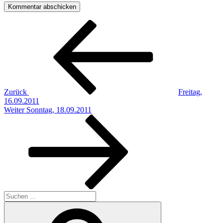
Beitragsnavigation
Vorheriger
Beitrag
Zurück
Freitag,
16.09.2011
Nächster
Weiter
Sonntag, 18.09.2011
Beitrag
Suchen
nach:
Suchen