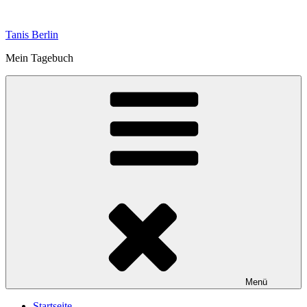
Zum
Inhalt
Tanis Berlin
springen
Mein Tagebuch
Menü
Startseite