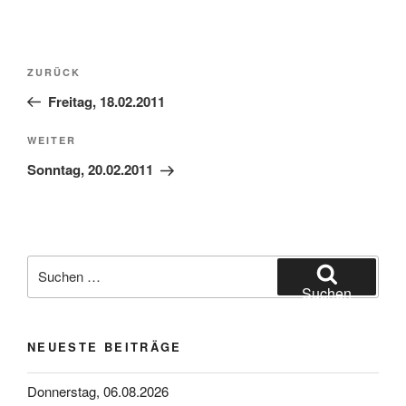
Beitragsnavigation
Vorheriger
ZURÜCK
Beitrag
Freitag, 18.02.2011
Nächster
WEITER
Beitrag
Sonntag, 20.02.2011
Suchen
nach:
Suchen
NEUESTE BEITRÄGE
Donnerstag, 06.08.2026