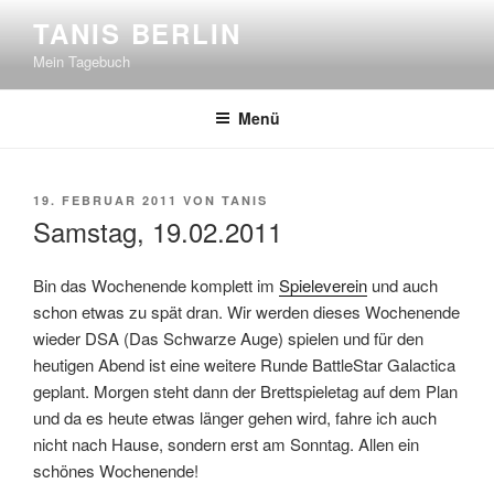
Zum
TANIS BERLIN
Inhalt
Mein Tagebuch
springen
Menü
VERÖFFENTLICHT
19. FEBRUAR 2011
VON
TANIS
AM
Samstag, 19.02.2011
Bin das Wochenende komplett im
Spieleverein
und auch
schon etwas zu spät dran. Wir werden dieses Wochenende
wieder DSA (Das Schwarze Auge) spielen und für den
heutigen Abend ist eine weitere Runde BattleStar Galactica
geplant. Morgen steht dann der Brettspieletag auf dem Plan
und da es heute etwas länger gehen wird, fahre ich auch
nicht nach Hause, sondern erst am Sonntag. Allen ein
schönes Wochenende!