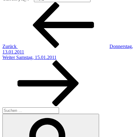
Beitragsnavigation
Vorheriger
Beitrag
Zurück
Donnerstag,
13.01.2011
Nächster
Weiter
Samstag, 15.01.2011
Beitrag
Suchen
nach:
Suchen