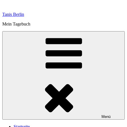
Zum
Inhalt
Tanis Berlin
springen
Mein Tagebuch
Menü
Startseite