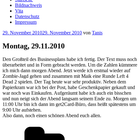
Bildnachweis
Vita
Datenschutz
Impressum
Veröffentlicht
29. November 2010
29. November 2010
von
Tanis
am
Montag, 29.11.2010
Den Großteil des Businessplans habe ich fertig. Der Text muss noch
überarbeitet und in Form gebracht werden. Um die Zahlen kümmere
ich mich dann morgen Abend. Jetzt werde ich erstmal wieder auf
Zombie-Jagd gehen und zusammen mit Maik eine Runde Left 4
Dead 2 spielen. Der Tag heute war sehr produktiv. Neben dem
Papierkram war ich bei der Post, habe Geschenkpapier gekauft und
war noch was Einkaufen. Aufgeräumt habe ich auch ein bisschen
und nun neigt sich der Abend langsam seinem Ende zu. Morgen um
11:00 Uhr bin ich dann im get2Card-Büro, dass heißt spätestens um
9:00 Uhr aufstehen.
Also dann, noch einen schönen Abend euch allen.
Kategorien