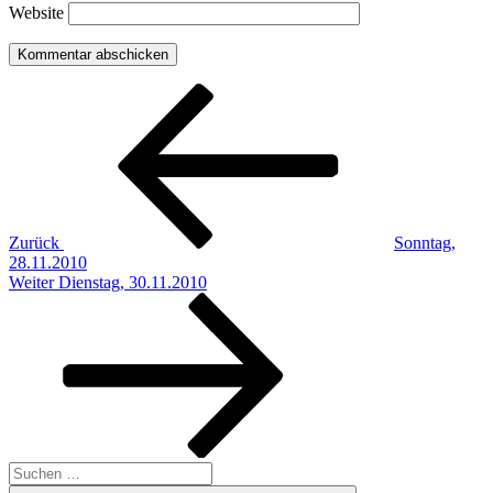
Website
Beitragsnavigation
Vorheriger
Beitrag
Zurück
Sonntag,
28.11.2010
Nächster
Weiter
Dienstag, 30.11.2010
Beitrag
Suchen
nach: