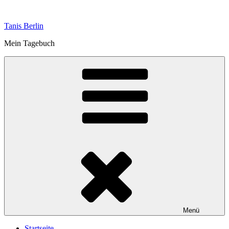
Zum
Inhalt
Tanis Berlin
springen
Mein Tagebuch
Menü
Startseite