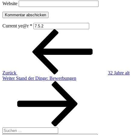
Website
Current ye@r
*
Beitragsnavigation
Vorheriger
Beitrag
Zurück
32 Jahre alt
Nächster
Weiter
Stand der Dinge: Bewerbungen
Beitrag
Suchen