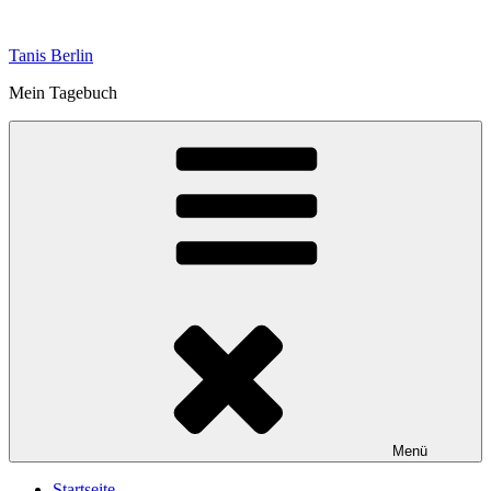
Zum
Inhalt
Tanis Berlin
springen
Mein Tagebuch
Menü
Startseite