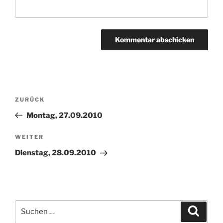
Beitragsnavigation
Vorheriger
ZURÜCK
Beitrag
Montag, 27.09.2010
Nächster
WEITER
Beitrag
Dienstag, 28.09.2010
Suchen
Suche
nach: