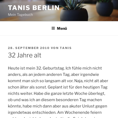
Zum
TANIS BERLIN
Inhalt
Mein Tagebuch
springen
Menü
VERÖFFENTLICHT
28. SEPTEMBER 2010
VON
TANIS
AM
32 Jahre alt
Heute ist mein 32. Geburtstag. Ich fühle mich nicht
anders, als an jedem anderen Tag, aber irgendwie
kommt man sich so langsam alt vor. Naja, nicht alt aber
schon älter als sonst. Geplant ist für den heutigen Tag
nichts weiter. Habe die ganze letzte Woche überlegt,
ob und was ich an diesem besonderen Tag machen
könnte, habe mich dann aber aus akuter Unlust gegen
irgendetwas entschieden. Am Wochenende feiern