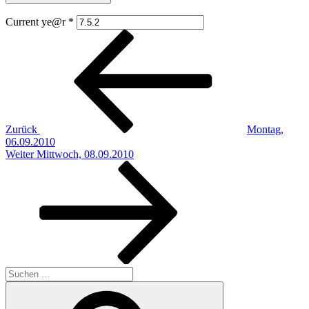
Current ye@r
*
Beitragsnavigation
Vorheriger
Beitrag
Zurück
Montag,
06.09.2010
Nächster
Weiter
Mittwoch, 08.09.2010
Beitrag
Suchen
nach:
Suchen