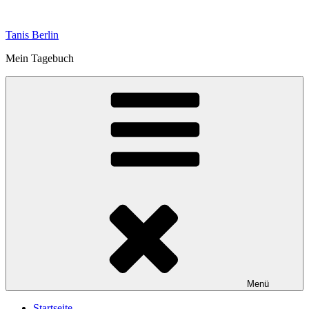
Zum
Inhalt
Tanis Berlin
springen
Mein Tagebuch
Menü
Startseite