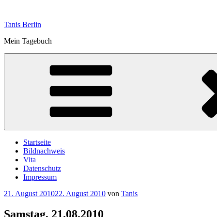
Zum
Inhalt
Tanis Berlin
springen
Mein Tagebuch
Startseite
Bildnachweis
Vita
Datenschutz
Impressum
Veröffentlicht
21. August 2010
22. August 2010
von
Tanis
am
Samstag, 21.08.2010