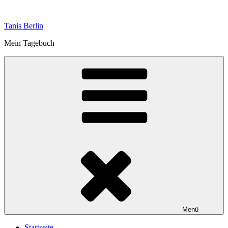
Zum
Inhalt
Tanis Berlin
springen
Mein Tagebuch
Menü
Startseite