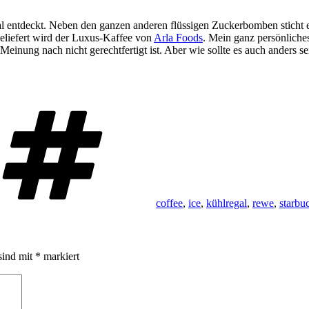
 entdeckt. Neben den ganzen anderen flüssigen Zuckerbomben sticht er
geliefert wird der Luxus-Kaffee von
Arla Foods
. Mein ganz persönliches
Meinung nach nicht gerechtfertigt ist. Aber wie sollte es auch anders s
Schlagwörter
coffee
,
ice
,
kühlregal
,
rewe
,
starbu
sind mit
*
markiert