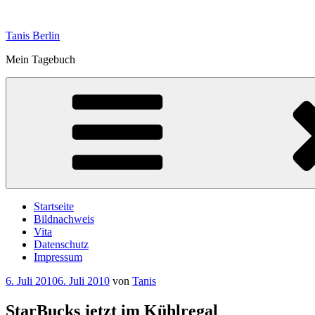
Zum
Inhalt
Tanis Berlin
springen
Mein Tagebuch
Startseite
Bildnachweis
Vita
Datenschutz
Impressum
Veröffentlicht
6. Juli 2010
6. Juli 2010
von
Tanis
am
StarBucks jetzt im Kühlregal