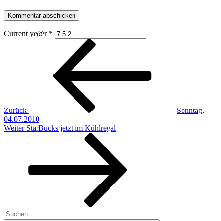
Current ye@r
*
Beitragsnavigation
Vorheriger
Beitrag
Zurück
Sonntag,
04.07.2010
Nächster
Weiter
StarBucks jetzt im Kühlregal
Beitrag
Suchen