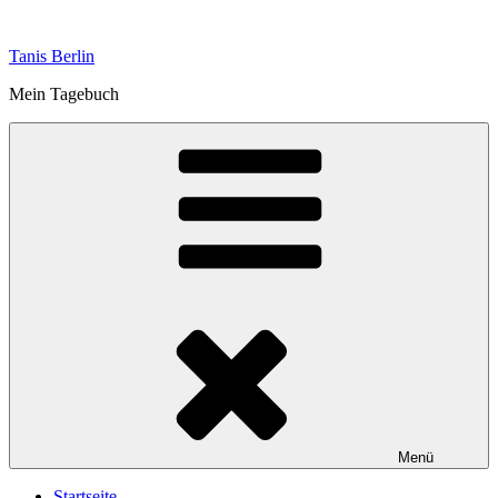
Zum
Inhalt
Tanis Berlin
springen
Mein Tagebuch
Menü
Startseite