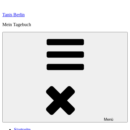
Zum
Inhalt
Tanis Berlin
springen
Mein Tagebuch
Menü
Startseite