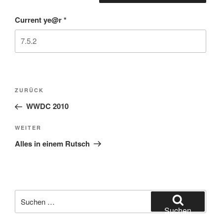
Current ye@r
*
Beitragsnavigation
Vorheriger
ZURÜCK
Beitrag
WWDC 2010
Nächster
WEITER
Beitrag
Alles in einem Rutsch
Suchen
nach:
Suchen