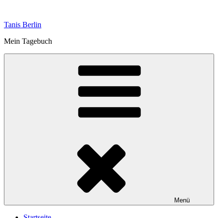
Zum
Inhalt
Tanis Berlin
springen
Mein Tagebuch
Menü
Startseite