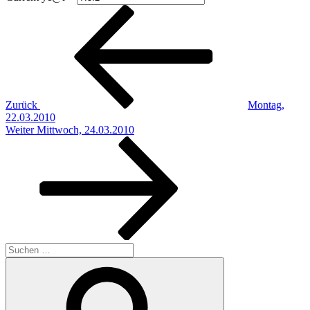
Beitragsnavigation
Vorheriger
Beitrag
Zurück
Montag,
22.03.2010
Nächster
Weiter
Mittwoch, 24.03.2010
Beitrag
Suchen
nach:
Suchen