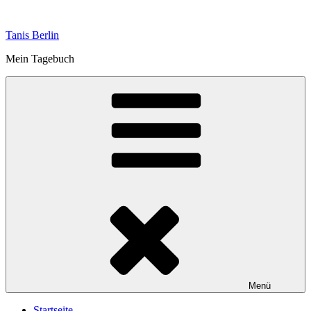
Zum
Inhalt
Tanis Berlin
springen
Mein Tagebuch
Menü
Startseite