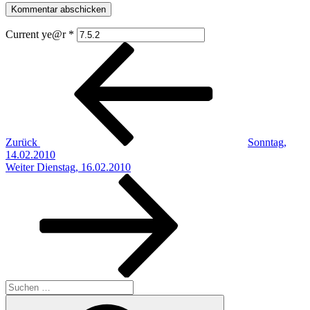
Current ye@r
*
Beitragsnavigation
Vorheriger
Beitrag
Zurück
Sonntag,
14.02.2010
Nächster
Weiter
Dienstag, 16.02.2010
Beitrag
Suchen
nach:
Suchen