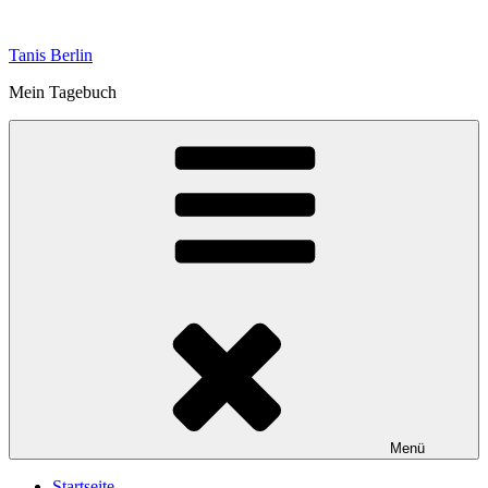
Zum
Inhalt
Tanis Berlin
springen
Mein Tagebuch
Menü
Startseite