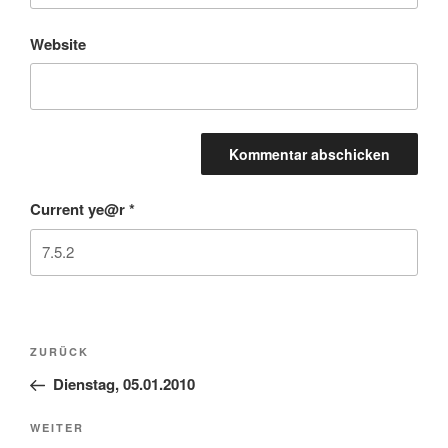
Website
Current ye@r
*
Beitragsnavigation
Vorheriger
ZURÜCK
Beitrag
Dienstag, 05.01.2010
Nächster
WEITER