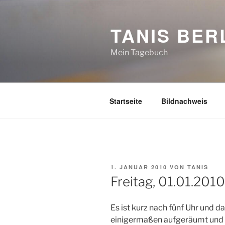
Zum
Inhalt
TANIS BER
springen
Mein Tagebuch
Startseite
Bildnachweis
VERÖFFENTLICHT
1. JANUAR 2010
VON
TANIS
AM
Freitag, 01.01.2010
Es ist kurz nach fünf Uhr und da
einigermaßen aufgeräumt und 