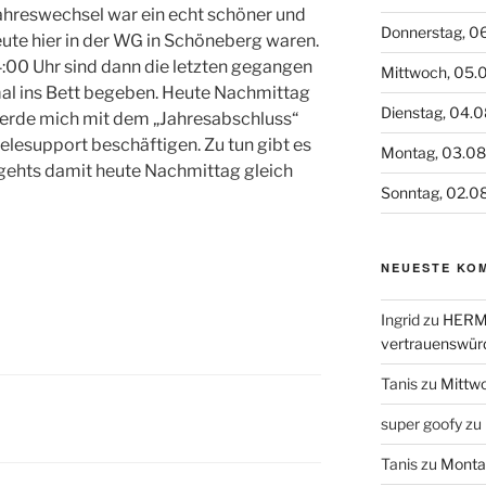
hreswechsel war ein echt schöner und
Donnerstag, 0
eute hier in der WG in Schöneberg waren.
:00 Uhr sind dann die letzten gegangen
Mittwoch, 05.
al ins Bett begeben. Heute Nachmittag
Dienstag, 04.
erde mich mit dem „Jahresabschluss“
elesupport beschäftigen. Zu tun gibt es
Montag, 03.0
 gehts damit heute Nachmittag gleich
Sonntag, 02.0
NEUESTE KO
Ingrid
zu
HERME
vertrauenswür
Tanis
zu
Mittw
super goofy
zu
Tanis
zu
Monta