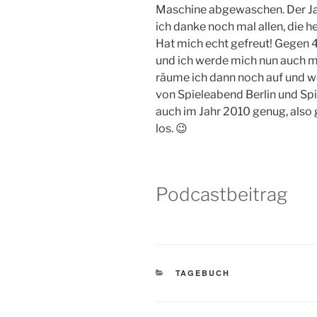
Maschine abgewaschen. Der Ja
ich danke noch mal allen, die h
Hat mich echt gefreut! Gegen 4
und ich werde mich nun auch m
räume ich dann noch auf und w
von Spieleabend Berlin und Spi
auch im Jahr 2010 genug, also
los. 😉
Podcastbeitrag
KATEGORIEN
TAGEBUCH