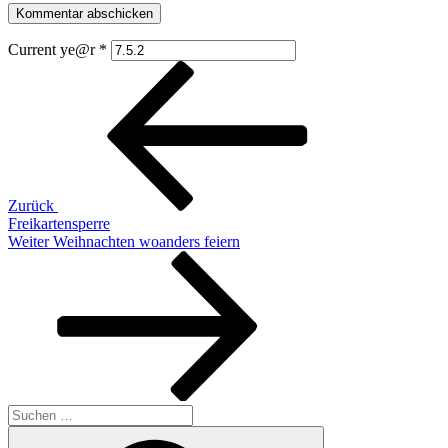
Current ye@r
*
Beitragsnavigation
Vorheriger
Beitrag
Zurück
Freikartensperre
Nächster
Weiter
Weihnachten woanders feiern
Beitrag
Suchen
nach:
Suchen