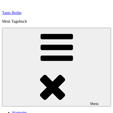
Zum
Inhalt
Tanis Berlin
springen
Mein Tagebuch
Menü
Startseite