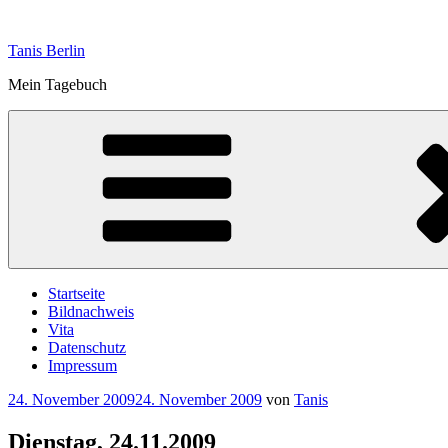
Zum
Inhalt
Tanis Berlin
springen
Mein Tagebuch
Startseite
Bildnachweis
Vita
Datenschutz
Impressum
Veröffentlicht
24. November 2009
24. November 2009
von
Tanis
am
Dienstag, 24.11.2009