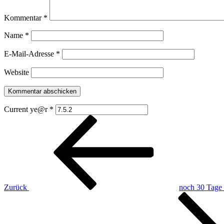
Kommentar
*
Name
*
E-Mail-Adresse
*
Website
Current ye@r
*
Beitragsnavigation
Vorheriger
Beitrag
Zurück
noch 30 Tage
Nächster
Beitrag